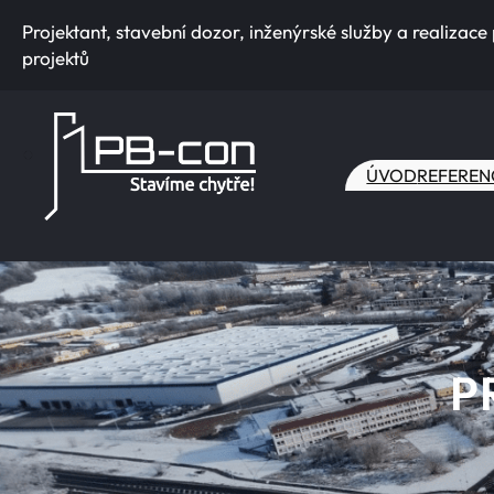
Přeskočit
Projektant, stavební dozor, inženýrské služby a realizace
na
projektů
obsah
ÚVOD
REFEREN
P