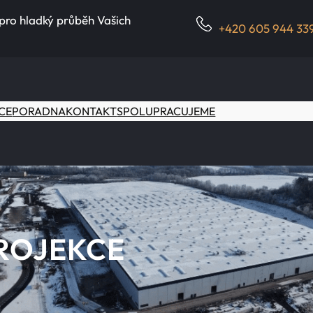
 pro hladký průběh Vašich
+420 605 944 33
CE
PORADNA
KONTAKT
SPOLUPRACUJEME
ROJEKCE