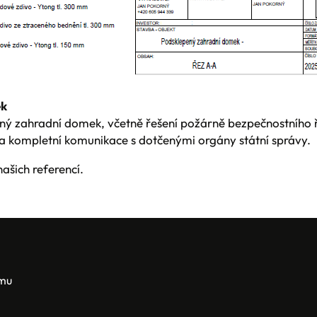
ek
ný zahradní domek, včetně řešení požárně bezpečnostního ř
í a kompletní komunikace s dotčenými orgány státní správy.
ašich referencí.
amu