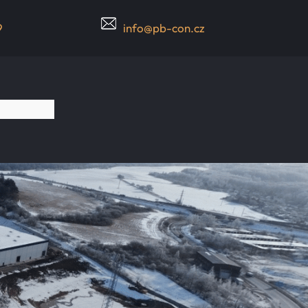
9
info@pb-con.cz